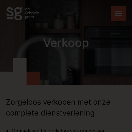
Skip to content
Verkoop
Zorgeloos verkopen met onze
complete dienstverlening
Opmaak van het volledige verkoopdossier