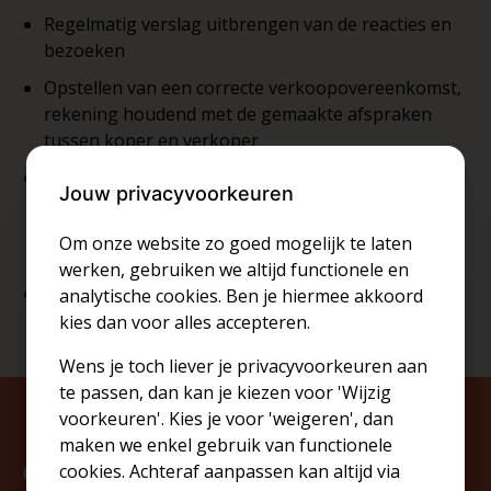
Regelmatig verslag uitbrengen van de reacties en
bezoeken
Opstellen van een correcte verkoopovereenkomst,
rekening houdend met de gemaakte afspraken
tussen koper en verkoper
Nauwe samenwerking met de notaris van jouw
Jouw privacyvoorkeuren
keuze (een compromis wordt steeds ter inzage
voorgelegd aan de notaris alvorens te
Om onze website zo goed mogelijk te laten
ondertekenen!)
werken, gebruiken we altijd functionele en
Praktische ondersteuning na afhandeling van de
analytische cookies. Ben je hiermee akkoord
verkoop (verhuis, tellers, ed.)
kies dan voor alles accepteren.
Wens je toch liever je privacyvoorkeuren aan
te passen, dan kan je kiezen voor 'Wijzig
voorkeuren'. Kies je voor 'weigeren', dan
maken we enkel gebruik van functionele
Op zoek naar een betrouwbare
cookies. Achteraf aanpassen kan altijd via