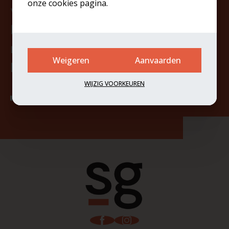
onze cookies pagina.
vastgoedpartner in jouw buurt?
Neem vandaag nog contact op
met De Scheldegalm en ervaar
Weigeren
Aanvaarden
het verschil!
WIJZIG VOORKEUREN
Contacteer ons