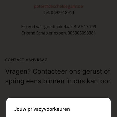
peter@descheldegalm.be
Tel:
0492918911
Erkend vastgoedmakelaar BIV 517.799
Erkend Schatter expert 005305093381
CONTACT AANVRAAG
Vragen? Contacteer ons gerust of
spring eens binnen in ons kantoor.
Jouw privacyvoorkeuren
Naam *