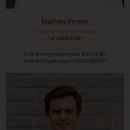
Mathieu Persyn
mathieu@descheldegalm.be
Tel:
0498541883
Erkend vastgoedmakelaar BIV 510.402
Erkend Schatter expert 005221806757