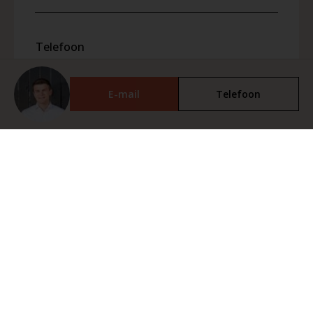
Telefoon
E-mail
Telefoon
Bericht *
Ik accepteer het
privacybeleid
Ik wens een bezoekje aan te vragen