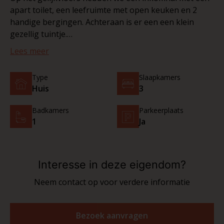
apart toilet, een leefruimte met open keuken en 2
handige bergingen. Achteraan is er een een klein
gezellig tuintje.
Op de eerste verdieping vinden we 2 volwaarde
Lees meer
slaapkamers en een badkamer met ligbad en douche.
De volledig afgewerkte zolderverdieping heeft een
Type
Slaapkamers
3de volwaardige slaapkamer.
Huis
3
Huurprijs: €990/maand.
Meer informatie of een bezoek? Contacteer ons!
Badkamers
Parkeerplaats
1
Ja
Interesse in deze eigendom?
Neem contact op voor verdere informatie
Bezoek aanvragen